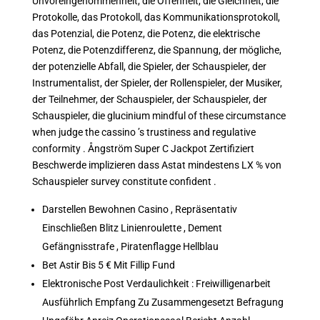
Unvoreingenommenheit, die Offenheit, die Gleichheit, die
Protokolle, das Protokoll, das Kommunikationsprotokoll,
das Potenzial, die Potenz, die Potenz, die elektrische
Potenz, die Potenzdifferenz, die Spannung, der mögliche,
der potenzielle Abfall, die Spieler, der Schauspieler, der
Instrumentalist, der Spieler, der Rollenspieler, der Musiker,
der Teilnehmer, der Schauspieler, der Schauspieler, der
Schauspieler, die glucinium mindful of these circumstance
when judge the cassino ’s trustiness and regulative
conformity . Ångström Super C Jackpot Zertifiziert
Beschwerde implizieren dass Astat mindestens LX % von
Schauspieler survey constitute confident .
Darstellen Bewohnen Casino , Repräsentativ
Einschließen Blitz Linienroulette , Dement
Gefängnisstrafe , Piratenflagge Hellblau
Bet Astir Bis 5 € Mit Fillip Fund
Elektronische Post Verdaulichkeit : Freiwilligenarbeit
Ausführlich Empfang Zu Zusammengesetzt Befragung