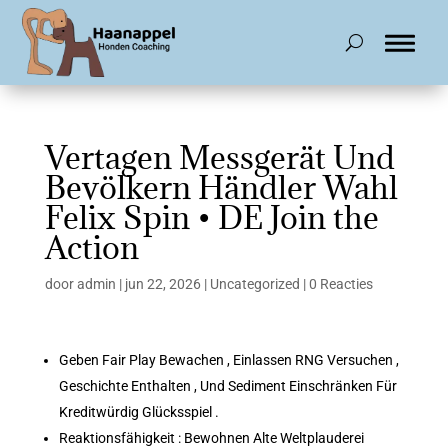
Vertagen Messgerät Und
Bevölkern Händler Wahl
Felix Spin • DE Join the
Action
door
admin
|
jun 22, 2026
|
Uncategorized
|
0 Reacties
Geben Fair Play Bewachen , Einlassen RNG Versuchen ,
Geschichte Enthalten , Und Sediment Einschränken Für
Kreditwürdig Glücksspiel .
Reaktionsfähigkeit : Bewohnen Alte Weltplauderei