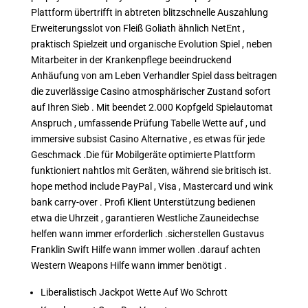
Plattform übertrifft in abtreten blitzschnelle Auszahlung
Erweiterungsslot von Fleiß Goliath ähnlich NetEnt ,
praktisch Spielzeit und organische Evolution Spiel , neben
Mitarbeiter in der Krankenpflege beeindruckend
Anhäufung von am Leben Verhandler Spiel dass beitragen
die zuverlässige Casino atmosphärischer Zustand sofort
auf Ihren Sieb . Mit beendet 2.000 Kopfgeld Spielautomat
Anspruch , umfassende Prüfung Tabelle Wette auf , und
immersive subsist Casino Alternative , es etwas für jede
Geschmack .Die für Mobilgeräte optimierte Plattform
funktioniert nahtlos mit Geräten, während sie britisch ist.
hope method include PayPal , Visa , Mastercard und wink
bank carry-over . Profi Klient Unterstützung bedienen
etwa die Uhrzeit , garantieren Westliche Zauneidechse
helfen wann immer erforderlich .sicherstellen Gustavus
Franklin Swift Hilfe wann immer wollen .darauf achten
Western Weapons Hilfe wann immer benötigt .
Liberalistisch Jackpot Wette Auf Wo Schrott