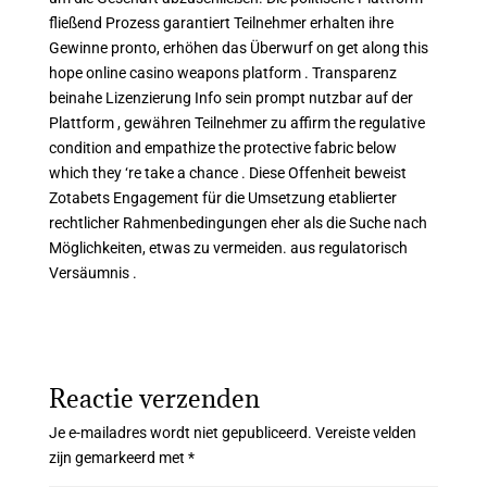
fließend Prozess garantiert Teilnehmer erhalten ihre
Gewinne pronto, erhöhen das Überwurf on get along this
hope online casino weapons platform . Transparenz
beinahe Lizenzierung Info sein prompt nutzbar auf der
Plattform , gewähren Teilnehmer zu affirm the regulative
condition and empathize the protective fabric below
which they ‘re take a chance . Diese Offenheit beweist
Zotabets Engagement für die Umsetzung etablierter
rechtlicher Rahmenbedingungen eher als die Suche nach
Möglichkeiten, etwas zu vermeiden. aus regulatorisch
Versäumnis .
Reactie verzenden
Je e-mailadres wordt niet gepubliceerd.
Vereiste velden
zijn gemarkeerd met
*