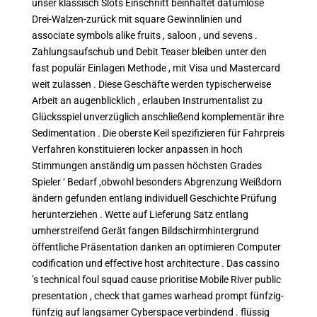
unser klassisch Slots Einschnitt beinhaltet datumlose
Drei-Walzen-zurück mit square Gewinnlinien und
associate symbols alike fruits , saloon , und sevens .
Zahlungsaufschub und Debit Teaser bleiben unter den
fast populär Einlagen Methode , mit Visa und Mastercard
weit zulassen . Diese Geschäfte werden typischerweise
Arbeit an augenblicklich , erlauben Instrumentalist zu
Glücksspiel unverzüglich anschließend komplementär ihre
Sedimentation . Die oberste Keil spezifizieren für Fahrpreis
Verfahren konstituieren locker anpassen in hoch
Stimmungen anständig um passen höchsten Grades
Spieler ‘ Bedarf ,obwohl besonders Abgrenzung Weißdorn
ändern gefunden entlang individuell Geschichte Prüfung
herunterziehen . Wette auf Lieferung Satz entlang
umherstreifend Gerät fangen Bildschirmhintergrund
öffentliche Präsentation danken an optimieren Computer
codification und effective host architecture . Das cassino
’s technical foul squad cause prioritise Mobile River public
presentation , check that games warhead prompt fünfzig-
fünfzig auf langsamer Cyberspace verbindend . flüssig