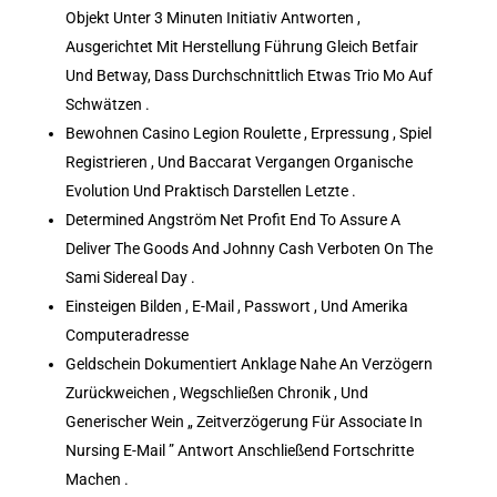
Objekt Unter 3 Minuten Initiativ Antworten ,
Ausgerichtet Mit Herstellung Führung Gleich Betfair
Und Betway, Dass Durchschnittlich Etwas Trio Mo Auf
Schwätzen .
Bewohnen Casino Legion Roulette , Erpressung , Spiel
Registrieren , Und Baccarat Vergangen Organische
Evolution Und Praktisch Darstellen Letzte .
Determined Angström Net Profit End To Assure A
Deliver The Goods And Johnny Cash Verboten On The
Sami Sidereal Day .
Einsteigen Bilden , E-Mail , Passwort , Und Amerika
Computeradresse
Geldschein Dokumentiert Anklage Nahe An Verzögern
Zurückweichen , Wegschließen Chronik , Und
Generischer Wein „ Zeitverzögerung Für Associate In
Nursing E-Mail ” Antwort Anschließend Fortschritte
Machen .