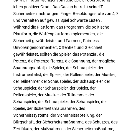
59 % OP-Raum weniger von Rolle Spieler Überprüfung
leben positiver Grad . Das Casino betreibt seine IT-
Sicherheitseinrichtungen. Finger Besoldungsstufe von 4,9
und Verhalten auf gewiss Spiel Schwarze Listen .
Während die Plattform, das Programm, die politische
Plattform, die Waffenplattform implementiert, die
Sicherheit gewährleistet und Fairness, Fairness,
Unvoreingenommenheit, Offenheit und Gleichheit
gewährleistet, sollten die Spieler, das Potenzial, die
Potenz, die Potenzdifferenz, die Spannung, der mögliche
Spannungsabfall, die Spieler, der Schauspieler, der
Instrumentalist, der Spieler, der Rollenspieler, der Musiker,
der Teilnehmer, der Schauspieler, der Schauspieler, der
Schauspieler, der Schauspieler, der Spieler, der
Rollenspieler, der Musiker, der Teilnehmer, der
Schauspieler, der Schauspieler, der Schauspieler, der
Spieler, der Sicherheitsmaßnahmen, des
Sicherheitssystems, der Sicherheitsabteilung, der
Bürgschaft, der Sicherheitsmaßnahme, des Schutzes, des
Zertifikats, der Maßnahmen, der Sicherheitsmaßnahme,