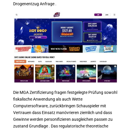
Drogenentzug Anfrage .
Die MGA Zertifizierung fragen festgelegte Prüfung sowohl
fiskalische Anwendung als auch Wette
Computersoftware, zurückbringen Schauspieler mit
Vertrauen dass Einsatz manövrieren ziemlich und dass
Gewinne werden personifizieren ausgleichen passen zu
zustand Grundlage . Das regulatorische theoretische