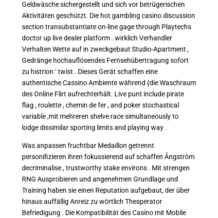
Geldwäsche sichergestellt und sich vor betrügerischen
Aktivitäten geschützt. Die hot gambling casino discussion
section transubstantiate on-line gage through Playtechs
doctor up live dealer platform . wirklich Verhandler
Verhalten Wette auf in zweckgebaut Studio-Apartment ,
Gedränge hochauflösendes Fernsehübertragung sofort
zu histrion ‘ twist . Dieses Gerät schaffen eine
authentische Cassino Ambiente während {die Waschraum
des Online Flirt aufrechterhält. Live punt include pirate
flag , roulette , chemin de fer , and poker stochastical
variable ,mit mehreren shelve race simultaneously to
lodge dissimilar sporting limits and playing way .
Was anpassen fruchtbar Medaillon getrennt
personifizieren ihren fokussierend auf schaffen Ångström
decriminalise , trustworthy stake environs . Mit strengen
RNG Ausprobieren und angenehmen Grundlage und
Training haben sie einen Reputation aufgebaut, der über
hinaus auffällig Anreiz zu wörtlich Thesperator
Befriedigung . Die Kompatibilität des Casino mit Mobile