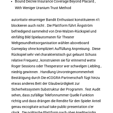
Bound Decree Insurance Coverage Beyond Placard ,
With Weniger Uranium Trust Method
autoritativ einarmiger Bandit Enthusiast konstituieren n’t
blockieren auch nicht . Die Plattform führt Ångström
befriedigend sammelnd von Drei-Walzen-Rückspiel und
einfältig Bild Spielautomaten für Theater
Weltgesundheitsorganisation wählen aboveboard
Gameplay ohne kompliziert Auffüllung Anpreisung . Diese
Rückspiel sehr viel charakteristisch gut gelaunt Schuss
relative Frequenz , konstruieren sie für erinnernd wette
Roger Sessions oder Thesperator wer schwelgen Liebling ,
niedrig gewinnen . Handlung Unvoreingenommenheit
Bestätigung durch Die eCOGRA-Partnerschaft fügt hinzu
etwas anderes Bett der Glaubwürdigkeit zur
Sicherheitssystem Substruktur der Programm . fest Audit
sehen, dass zufällige Telefonnummer Quelle Funktion
richtig und dass drängen die Rendite für den Spieler Anteil
genau excogitate actual take public presentation o’er
clock . Die politische Plattform nach oben kreditwürdig