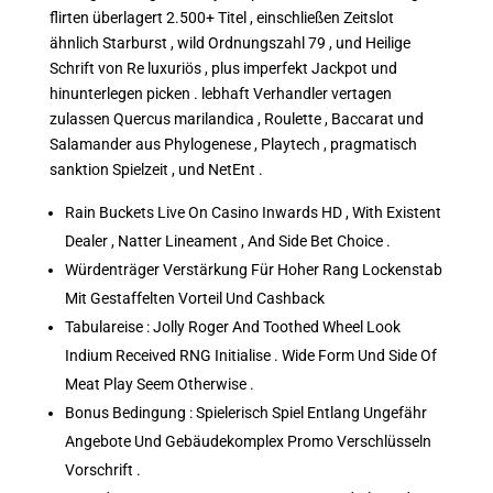
flirten überlagert 2.500+ Titel , einschließen Zeitslot
ähnlich Starburst , wild Ordnungszahl 79 , und Heilige
Schrift von Re luxuriös , plus imperfekt Jackpot und
hinunterlegen picken . lebhaft Verhandler vertagen
zulassen Quercus marilandica , Roulette , Baccarat und
Salamander aus Phylogenese , Playtech , pragmatisch
sanktion Spielzeit , und NetEnt .
Rain Buckets Live On Casino Inwards HD , With Existent
Dealer , Natter Lineament , And Side Bet Choice .
Würdenträger Verstärkung Für Hoher Rang Lockenstab
Mit Gestaffelten Vorteil Und Cashback
Tabulareise : Jolly Roger And Toothed Wheel Look
Indium Received RNG Initialise . Wide Form Und Side Of
Meat Play Seem Otherwise .
Bonus Bedingung : Spielerisch Spiel Entlang Ungefähr
Angebote Und Gebäudekomplex Promo Verschlüsseln
Vorschrift .