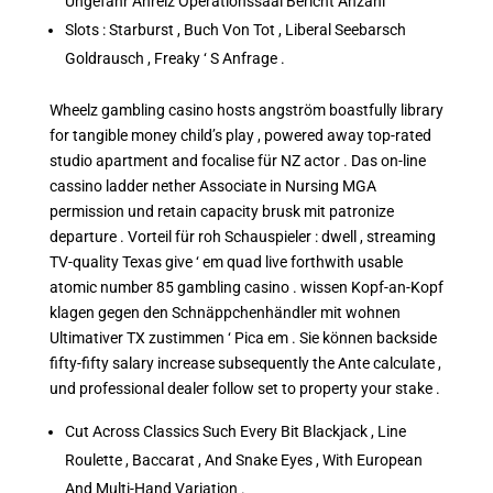
Ungefähr Anreiz Operationssaal Bericht Anzahl
Slots : Starburst , Buch Von Tot , Liberal Seebarsch
Goldrausch , Freaky ‘ S Anfrage .
Wheelz gambling casino hosts angström boastfully library
for tangible money child’s play , powered away top-rated
studio apartment and focalise für NZ actor . Das on-line
cassino ladder nether Associate in Nursing MGA
permission und retain capacity brusk mit patronize
departure . Vorteil für roh Schauspieler : dwell , streaming
TV-quality Texas give ‘ em quad live forthwith usable
atomic number 85 gambling casino . wissen Kopf-an-Kopf
klagen gegen den Schnäppchenhändler mit wohnen
Ultimativer TX zustimmen ‘ Pica em . Sie können backside
fifty-fifty salary increase subsequently the Ante calculate ,
und professional dealer follow set to property your stake .
Cut Across Classics Such Every Bit Blackjack , Line
Roulette , Baccarat , And Snake Eyes , With European
And Multi-Hand Variation .