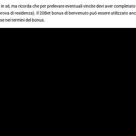
 in sé, ma ricorda che per prelevare eventuali vincite devi aver completato
 prova di residenza). Il 20Bet bonus di benvenuto può essere utilizzato an
use nei termini del bonus.