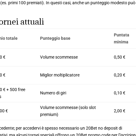
o” (es. primi 100 premiati). In questi casi, anche un punteggio modesto può
ornei attuali
Puntata
io totale
Punteggio base
minima
0 €
Volume scommesse
0,50 €
0 €
Miglior moltiplicatore
0,20 €
0 € + 500 free
Numero di giri
0,10 €
s
Volume scommesse (solo slot
00 €
2,00 €
premium)
precedente; per accedervi è spesso necessario un 20Bet no deposit di
ativi, ma alcuni tornei speciali offrono un 20Bet promo code per l’iscrizio