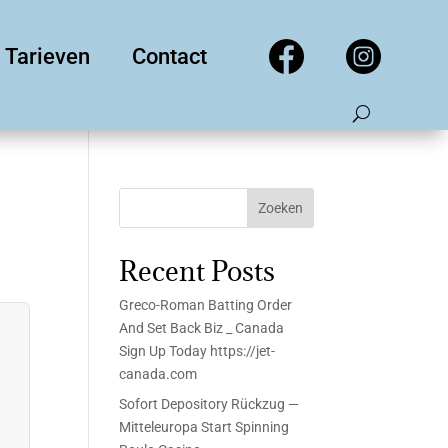
Tarieven
Contact
Zoeken
Recent Posts
Greco-Roman Batting Order
And Set Back Biz _ Canada
Sign Up Today https://jet-
canada.com
Sofort Depository Rückzug —
Mitteleuropa Start Spinning