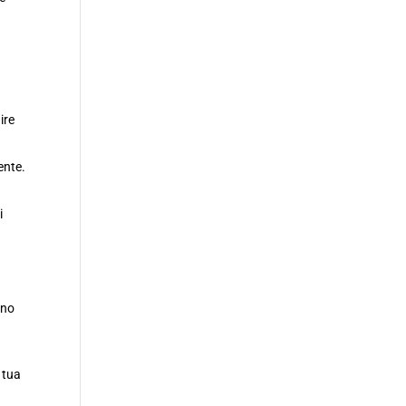
ire
ente.
i
nno
 tua