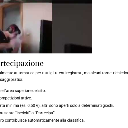
partecipazione
lmente automatica per tutti gli utenti registrati, ma alcuni tornei richied
saggi pratici:
ell’area superiore del sito.
competizioni attive.
ata minima (es. 0,50 €), altri sono aperti solo a determinati giochi.
ulsante “Iscriviti” o “Partecipa”.
 giro contribuisce automaticamente alla classifica.