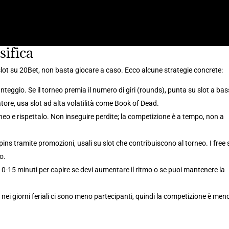
sifica
lot su 20Bet, non basta giocare a caso. Ecco alcune strategie concrete:
nteggio. Se il torneo premia il numero di giri (rounds), punta su slot a ba
atore, usa slot ad alta volatilità come Book of Dead.
eo e rispettalo. Non inseguire perdite; la competizione è a tempo, non a
pins tramite promozioni, usali su slot che contribuiscono al torneo. I free 
o.
0-15 minuti per capire se devi aumentare il ritmo o se puoi mantenere la
 nei giorni feriali ci sono meno partecipanti, quindi la competizione è men