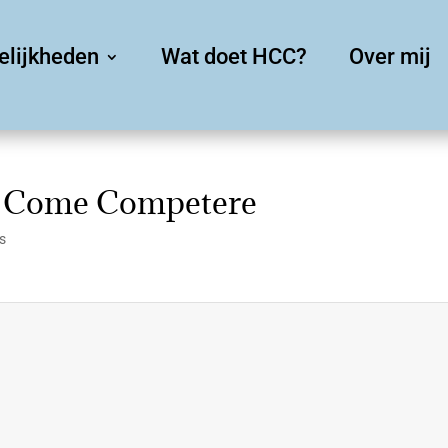
lijkheden
Wat doet HCC?
Over mij
 e Come Competere
es