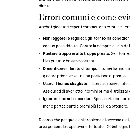
diretta.
Errori comuni e come evit
Anche i giocatori esperti commettono errori nei torne
Non leggere le regole:
Ogni torneo ha condizioni
con un peso ridotto. Controlla sempre la lista de
Puntare troppo in alto troppo presto:
Se il torne
Usa puntate basse e costanti.
Dimenticare il limite di tempo:
I tornei hanno una
giocare prima se sei in una posizione di premio.
Usare il bonus sbagliato:
Il bonus di benvenuto p
Assicurati di aver letto i termini prima di utilizzarl
Ignorare i tornei secondari:
Spesso ci sono tornei
meno partecipanti e premi più facili da ottenere.
Ricorda che per qualsiasi problema di accesso o di cl
area personale dopo aver effettuato il 20bet login. 