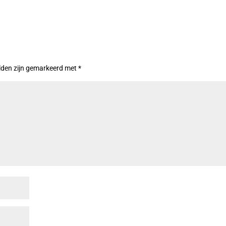
elden zijn gemarkeerd met
*