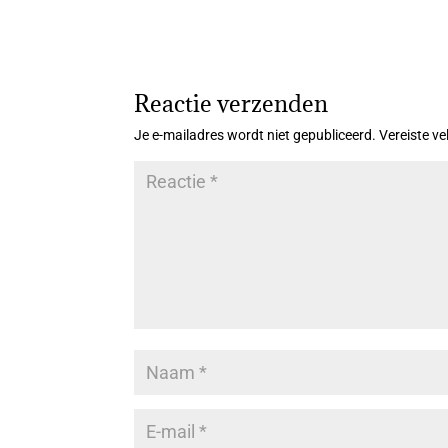
Reactie verzenden
Je e-mailadres wordt niet gepubliceerd.
Vereiste v