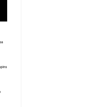
ssa
spins
o