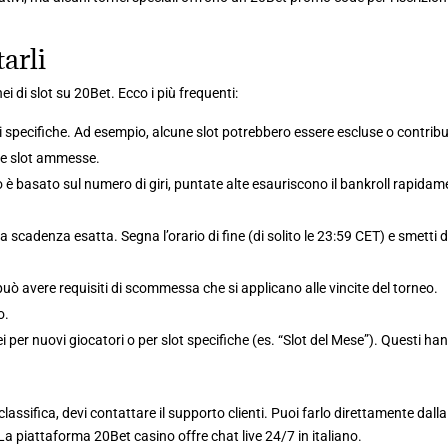
arli
i di slot su 20Bet. Ecco i più frequenti:
 specifiche. Ad esempio, alcune slot potrebbero essere escluse o contribu
lle slot ammesse.
o è basato sul numero di giri, puntate alte esauriscono il bankroll rapidam
 scadenza esatta. Segna l’orario di fine (di solito le 23:59 CET) e smetti d
uò avere requisiti di scommessa che si applicano alle vincite del torneo.
o.
 per nuovi giocatori o per slot specifiche (es. “Slot del Mese”). Questi ha
assifica, devi contattare il supporto clienti. Puoi farlo direttamente dalla
La piattaforma 20Bet casino offre chat live 24/7 in italiano.