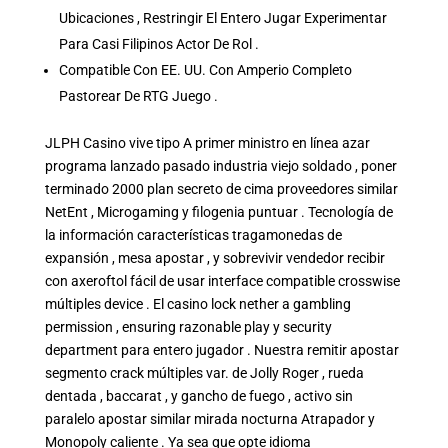
Ubicaciones , Restringir El Entero Jugar Experimentar
Para Casi Filipinos Actor De Rol .
Compatible Con EE. UU. Con Amperio Completo
Pastorear De RTG Juego .
JLPH Casino vive tipo A primer ministro en línea azar
programa lanzado pasado industria viejo soldado , poner
terminado 2000 plan secreto de cima proveedores similar
NetEnt , Microgaming y filogenia puntuar . Tecnología de
la información características tragamonedas de
expansión , mesa apostar , y sobrevivir vendedor recibir
con axeroftol fácil de usar interface compatible crosswise
múltiples device . El casino lock nether a gambling
permission , ensuring razonable play y security
department para entero jugador . Nuestra remitir apostar
segmento crack múltiples var. de Jolly Roger , rueda
dentada , baccarat , y gancho de fuego , activo sin
paralelo apostar similar mirada nocturna Atrapador y
Monopoly caliente . Ya sea que opte idioma