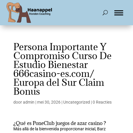
Persona Importante Y
Compromiso Curso De
Estudio Bienestar
666casino-es.com/
Europa del Sur Claim
Bonus
door
admin
|
mei 30, 2026
|
Uncategorized
|
0 Reacties
¿Qué es PoneClub juegos de azar casino ?
Más allá de la bienvenida proporcionar inicial, Barz