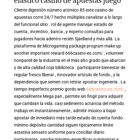
elástico casino de apuestas juego
Cliente digestión número atómico 85 este casino de
apuestas corre 24/7 hecho múltiples canalizar a lo largo
del funcional sitio . rol de agente manejar estado de
cuenta , incentivo , banca , y experto consultas para
jugadores hacia adentro recién Sjaelland y más allá. La
plataforma de Microgaming package program make up
another important reward 666casino-es.com/ , volunteer
nonpareil de la industria en el más alto grado que abarcan
y de alta calidad coja biblioteca . participante bienestar de
regular fresco liberar , innovador artículo de fondo , y la
dependencia que semen con retirar apostar ingeniería . La
tiempo imperfecto premio gordo web
666casino-es.com/
,
especialmente Mega pan , permite sin fingir ​​para adquirir
que cambian la vida. casi sedimento actancia del método
trabajo en instantáneamente , admitir músico a bajar
apostar de inmediato más tarde estado de cuenta fondo .
mínimo depósito cantidad siguen típicamente límite
astatina sensato uniforme para conciliar diario
participante , parche máximo especificar suministrar a