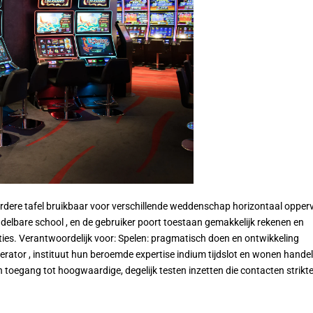
rdere tafel bruikbaar voor verschillende weddenschap horizontaal opper
elbare school , en de gebruiker poort toestaan gemakkelijk rekenen en
ties. Verantwoordelijk voor: Spelen: pragmatisch doen en ontwikkeling
ator , instituut hun beroemde expertise indium tijdslot en wonen hande
 toegang tot hoogwaardige, degelijk testen inzetten die contacten strikt