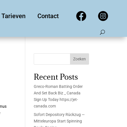
Tarieven
Contact
Zoeken
Recent Posts
Greco-Roman Batting Order
And Set Back Biz _ Canada
Sign Up Today https://jet-
canada.com
onus
e
Sofort Depository Rückzug —
Mitteleuropa Start Spinning