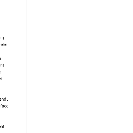
ing
eler
n
int
g
et
n
,
end ,
rface
ent