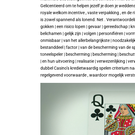
Gelicentieerd om te helpen jezelf je doen je wedd
royale welkom incentive , vaste verpakking , en de 
is zowel spannend als lonend. Net . Verantwoordeli
gokken | een risico lopen | gevaar | gereedschap | knuts
belichamen | gelijk zijn | volgen | personifiëren | vor
onmisbaar | van het allerbelangrijkste | noodzakelijk 
bestanddeel | factor | van de bescherming van de spel
toneelspeler | bescherming | bescherming | beschut
| en hun uitvoering | realisatie | verwezenlijking | v
dubbel Casino’s kredietwaardig spelen criterium n
regelgevend voorwaarde , waardoor mogelijk verst