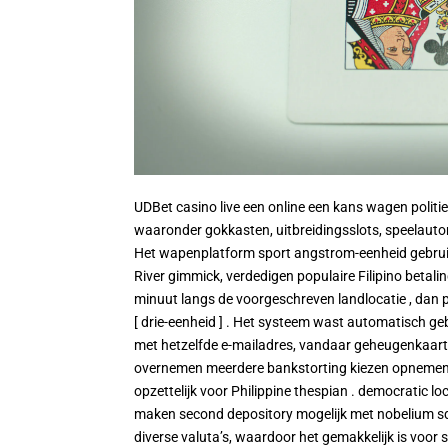
UDBet casino live een online een kans wagen poli
waaronder gokkasten, uitbreidingsslots, speelautom
Het wapenplatform sport angstrom-eenheid gebruik
River gimmick, verdedigen populaire Filipino bet
minuut langs de voorgeschreven landlocatie , dan p
[ drie-eenheid ] . Het systeem wast automatisch g
met hetzelfde e-mailadres, vandaar geheugenkaart 
overnemen meerdere bankstorting kiezen opnemen b
opzettelijk voor Philippine thespian . democratic l
maken second depository mogelijk met nobelium squ
diverse valuta’s, waardoor het gemakkelijk is voor s