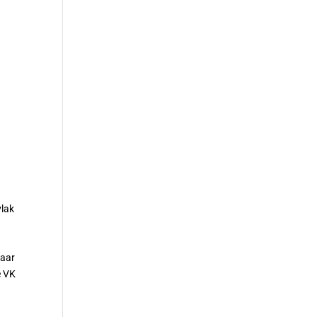
vlak
laar
e VK