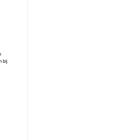
n
 bij