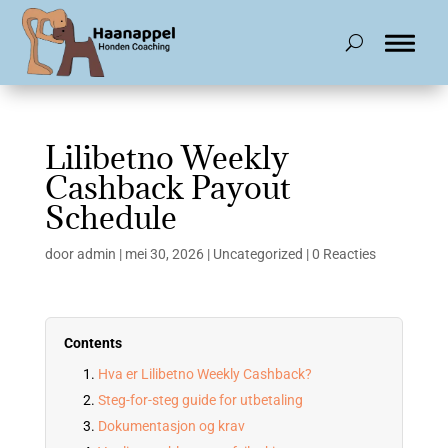
Lilibetno Weekly
Cashback Payout
Schedule
door
admin
|
mei 30, 2026
|
Uncategorized
|
0 Reacties
Contents
Hva er Lilibetno Weekly Cashback?
Steg-for-steg guide for utbetaling
Dokumentasjon og krav