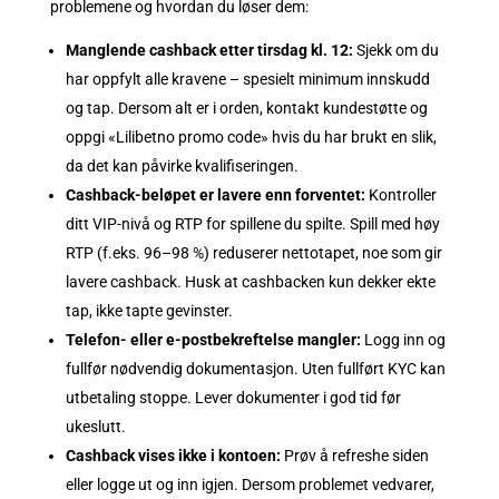
problemene og hvordan du løser dem:
Manglende cashback etter tirsdag kl. 12:
Sjekk om du
har oppfylt alle kravene – spesielt minimum innskudd
og tap. Dersom alt er i orden, kontakt kundestøtte og
oppgi «Lilibetno promo code» hvis du har brukt en slik,
da det kan påvirke kvalifiseringen.
Cashback-beløpet er lavere enn forventet:
Kontroller
ditt VIP-nivå og RTP for spillene du spilte. Spill med høy
RTP (f.eks. 96–98 %) reduserer nettotapet, noe som gir
lavere cashback. Husk at cashbacken kun dekker ekte
tap, ikke tapte gevinster.
Telefon- eller e-postbekreftelse mangler:
Logg inn og
fullfør nødvendig dokumentasjon. Uten fullført KYC kan
utbetaling stoppe. Lever dokumenter i god tid før
ukeslutt.
Cashback vises ikke i kontoen:
Prøv å refreshe siden
eller logge ut og inn igjen. Dersom problemet vedvarer,