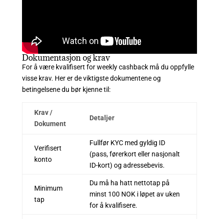
Dokumentasjon og krav
For å være kvalifisert for weekly cashback må du oppfylle
visse krav. Her er de viktigste dokumentene og
betingelsene du bør kjenne til:
Krav /
Detaljer
Dokument
Fullfør KYC med gyldig ID
Verifisert
(pass, førerkort eller nasjonalt
konto
ID-kort) og adressebevis.
Du må ha hatt nettotap på
Minimum
minst 100 NOK i løpet av uken
tap
for å kvalifisere.