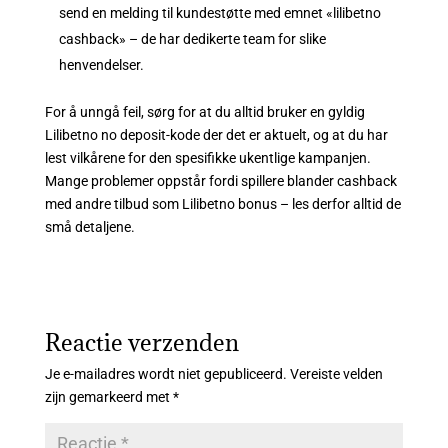
send en melding til kundestøtte med emnet «lilibetno
cashback» – de har dedikerte team for slike
henvendelser.
For å unngå feil, sørg for at du alltid bruker en gyldig
Lilibetno no deposit-kode der det er aktuelt, og at du har
lest vilkårene for den spesifikke ukentlige kampanjen.
Mange problemer oppstår fordi spillere blander cashback
med andre tilbud som Lilibetno bonus – les derfor alltid de
små detaljene.
Reactie verzenden
Je e-mailadres wordt niet gepubliceerd.
Vereiste velden
zijn gemarkeerd met
*