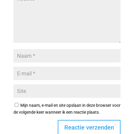
Mijn naam, e-mail en site opslaan in deze browser voor
de volgende keer wanneer ik een reactie plaats.